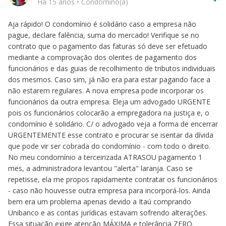
Há 15 anos
•
Condômino(a)
Aja rápido! O condomínio é solidário caso a empresa não
pague, declare falência, suma do mercado! Verifique se no
contrato que o pagamento das faturas só deve ser efetuado
mediante a comprovação dos olerites de pagamento dos
funcionários e das guias de recolhimento de tributos individuais
dos mesmos. Caso sim, já não era para estar pagando face a
não estarem regulares. A nova empresa pode incorporar os
funcionários da outra empresa. Eleja um advogado URGENTE
pois os funcionários colocarão a empregadora na justiça e, o
condomínio é solidário. C/ o advogado veja a forma de encerrar
URGENTEMENTE esse contrato e procurar se isentar da dívida
que pode vir ser cobrada do condomínio - com todo o direito.
No meu condomínio a terceirizada ATRASOU pagamento 1
mes, a administradora levantou "alerta" laranja. Caso se
repetisse, ela me propos rapidamente contratar os funcionários
- caso não houvesse outra empresa para incorporá-los. Ainda
bem era um problema apenas devido a Itaú comprando
Unibanco e as contas jurídicas estavam sofrendo alterações.
Essa situação exige atenção MÁXIMA e tolerância ZERO.