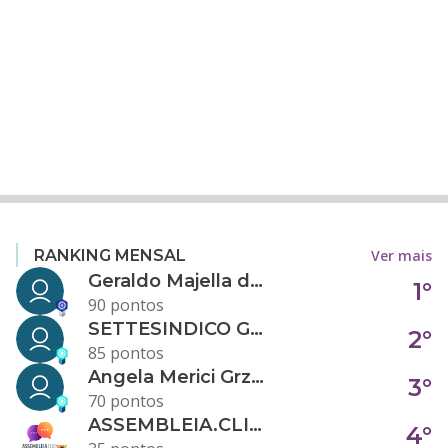
Ver mais
RANKING MENSAL
Geraldo Majella da Silva
1°
90 pontos
SETTESINDICO GOVERNANÇA CONDOMINIAL
2°
85 pontos
Angela Merici Grzybowski
3°
70 pontos
ASSEMBLEIA.CLICK
4°