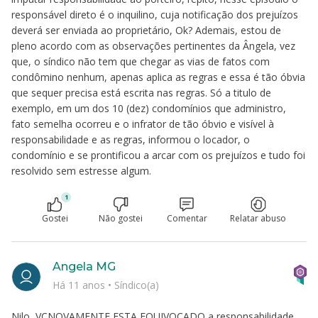
responsável direto é o inquilino, cuja notificação dos prejuízos
deverá ser enviada ao proprietário, Ok? Ademais, estou de
pleno acordo com as observações pertinentes da Ângela, vez
que, o síndico não tem que chegar as vias de fatos com
condômino nenhum, apenas aplica as regras e essa é tão óbvia
que sequer precisa está escrita nas regras. Só a titulo de
exemplo, em um dos 10 (dez) condomínios que administro,
fato semelha ocorreu e o infrator de tão óbvio e visível à
responsabilidade e as regras, informou o locador, o
condomínio e se prontificou a arcar com os prejuízos e tudo foi
resolvido sem estresse algum.
1
Gostei
Não gostei
Comentar
Relatar abuso
Angela MG
Há 11 anos
•
Síndico(a)
Nilo, VCNOVAMENTE ESTA EQUIVOCADO a responsabilidade