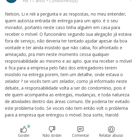
Há 11 anos
•
Condômino(a)
Nelson, Li e reli a pergunta e as respostas, no meu entender,
quem autoriza entrada de entrega para um apto. é o seu
morador, portanto neste caso tinha alguém em casa para
receber o móvel. O funcionário segundo sua alegação já estava
fora de serviço, não deveria ter tentado ajudar apesar da boa
vontade e ter ainda insistido que não cabia, foi afrontado e
ameaçado, pra mim neste momento cessa qualquer
responsabilidade ao mesmo e ao apto. que iria receber o móvel
e fica para a empresa pelo fato dos entregadores terem
insistido na entrega porem, tem um detalhe, onde estava o
zelador ? se vocês tem um zelador, como já informado neste
debate, a responsabilidade volta a ser do condomínio, pois é
ele quem acompanha as entregas, mudanças, e toda natureza
de atividades dentro das áreas comuns. Ele poderia ter evitado
este problema todo. Se voces não tem então volt o problema
para a empresa que entregou o móvel. boa sorte, Harold
2
Gostei
Não gostei
Comentar
Relatar abuso