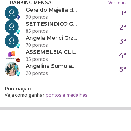
Ver mais
RANKING MENSAL
Geraldo Majella da Silva
1°
90 pontos
SETTESINDICO GOVERNANÇA CONDOMINIAL
2°
85 pontos
Angela Merici Grzybowski
3°
70 pontos
ASSEMBLEIA.CLICK
4°
35 pontos
Angelina Somolanji R. Oliveira
5°
20 pontos
Pontuação
Veja como ganhar
pontos e medalhas