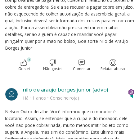
comprovantes de pagamento, colete um relatório do porteiro e
cobre da entregadora. Se ela se recusar a pagar cobre em juízo,
não esquecendo de colher autorização da assembleia geral, a
qual, inclusive deverá ser informada dos custos para entrar com
a ação. Para a assembleia não precisa entrar em muitos
detalhes, senão alguém é capaz de mandar você pagar
(ninguém quer por a mão no bolso) Boa sorte Nilo de Araújo
Borges Junior
1
Gostei
Não gostei
Comentar
Relatar abuso
nilo de araujo borges junior (advo)
Há 11 anos
•
Conselheiro(a)
Nelson Outro detalhe. Você informou que o morador é
locatário. Assim, se entender que a culpa é do morador, dele
você não pode cobrar nada, muito menos imitir boleto como
sugeriu a Angela, mas sim do condômino. Este último mais
facilmente se defenderá. Mais um motivo para cobrar da