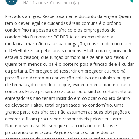
Há 11 anos
•
Conselheiro(a)
Prezados amigos. Respeitosamente discordo da Angela Quem
tem o dever legal de cuidar das áreas comuns é o próprio
condomínio na pessoa do síndico e os empregados do
condomínio.O morador PODERIA ter acompanhado a
mudança, mas não era a sua obrigação, mas sim de quem tem
o DEVER de zelar pelas áreas comuns. E falha maior, pois onde
estava o zelador, que função primordial é zelar e não zelou ?
Quem tem menos culpa é o porteiro pois a função dele é cuidar
da portaria. Empregado só ressarcir empregador quando há
previsão no Acordo ou convenção coletiva de trabalho ou que
ele tenha agido com dolo. o que, evidentemente não é o caso
concreto. Estive presente o zelador ou o síndico certamente os
entregadores não teriam insistido em colocar o objeto dentro
do elevador. Faltou total organização no condomínio. Uma
grande parte dos síndicos não assumem as suas obrigações e
deveres e ficam procurando responsáveis pelos seus erros.
Não é o seu caso Nelson que esta contando os fatos e
procurando orientação. Pague as contas, junte dos os