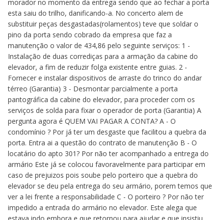
morador no momento da entrega sendo que ao fechar a porta
esta saiu do trilho, danificando-a. No concerto alem de
substituir peças desgastadas(rolamentos) teve que soldar o
pino da porta sendo cobrado da empresa que faz a
manutenção o valor de 434,86 pelo seguinte serviços: 1 -
Instalação de duas corrediças para a armação da cabine do
elevador, a fim de reduzir folga existente entre guias. 2 -
Fornecer e instalar dispositivos de arraste do trinco do andar
térreo (Garantia) 3 - Desmontar parcialmente a porta
pantográfica da cabine do elevador, para proceder com os
serviços de solda para fixar o operador de porta (Garantia) A
pergunta agora é QUEM VAI PAGAR A CONTA? A - O
condomínio ? Por já ter um desgaste que facilitou a quebra da
porta. Entra ai a questão do contrato de manutenção B - O
locatário do apto 301? Por não ter acompanhado a entrega do
armário Este já se colocou favoravelmente para participar em
caso de prejuizos pois soube pelo porteiro que a quebra do
elevador se deu pela entrega do seu armário, porem temos que
ver a lei frente a responsabilidade C - O porteiro ? Por não ter
impedido a entrada do armário no elevador. Este alega que
estava indo embora e que retornou para ajudar e que insistiu