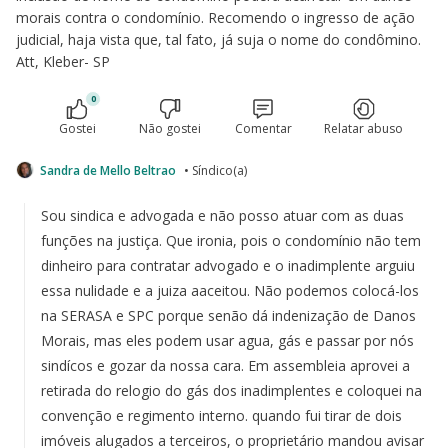
morais contra o condomínio. Recomendo o ingresso de ação
judicial, haja vista que, tal fato, já suja o nome do condômino.
Att, Kleber- SP
0
Gostei
Não gostei
Comentar
Relatar abuso
Sandra de Mello Beltrao
• Síndico(a)
Sou sindica e advogada e não posso atuar com as duas
funções na justiça. Que ironia, pois o condomínio não tem
dinheiro para contratar advogado e o inadimplente arguiu
essa nulidade e a juiza aaceitou. Não podemos colocá-los
na SERASA e SPC porque senão dá indenização de Danos
Morais, mas eles podem usar agua, gás e passar por nós
sindícos e gozar da nossa cara. Em assembleia aprovei a
retirada do relogio do gás dos inadimplentes e coloquei na
convenção e regimento interno. quando fui tirar de dois
imóveis alugados a terceiros, o proprietário mandou avisar