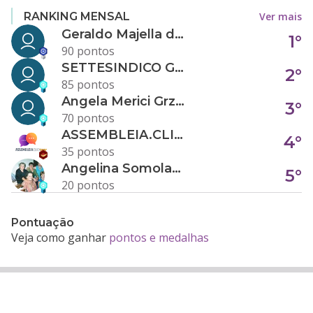
Ver mais
RANKING MENSAL
Geraldo Majella da Silva
1°
90 pontos
SETTESINDICO GOVERNANÇA CONDOMINIAL
2°
85 pontos
Angela Merici Grzybowski
3°
70 pontos
ASSEMBLEIA.CLICK
4°
35 pontos
Angelina Somolanji R. Oliveira
5°
20 pontos
Pontuação
Veja como ganhar
pontos e medalhas