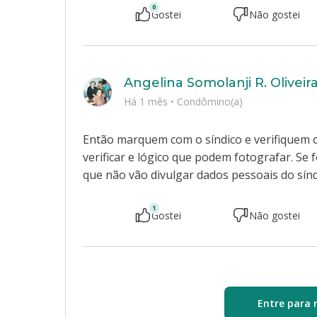
0
Gostei
Não gostei
Angelina Somolanji R. Oliveir
Há 1 mês
•
Condômino(a)
Então marquem com o síndico e verifiquem 
verificar e lógico que podem fotografar. Se
que não vão divulgar dados pessoais do sínd
1
Gostei
Não gostei
Entre para 