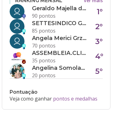
Ver mais
RANKING MENSAL
Geraldo Majella da Silva
1°
90 pontos
SETTESINDICO GOVERNANÇA CONDOMINIAL
2°
85 pontos
Angela Merici Grzybowski
3°
70 pontos
ASSEMBLEIA.CLICK
4°
35 pontos
Angelina Somolanji R. Oliveira
5°
20 pontos
Pontuação
Veja como ganhar
pontos e medalhas