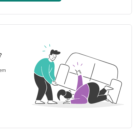
?
 em