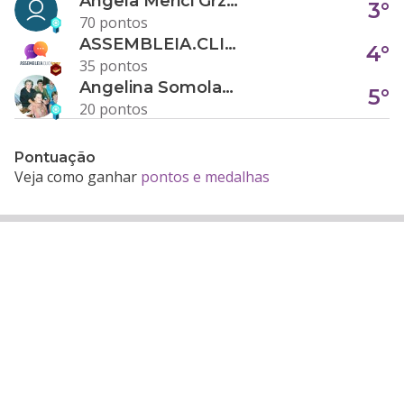
Angela Merici Grzybowski
3°
70 pontos
ASSEMBLEIA.CLICK
4°
35 pontos
Angelina Somolanji R. Oliveira
5°
20 pontos
Pontuação
Veja como ganhar
pontos e medalhas