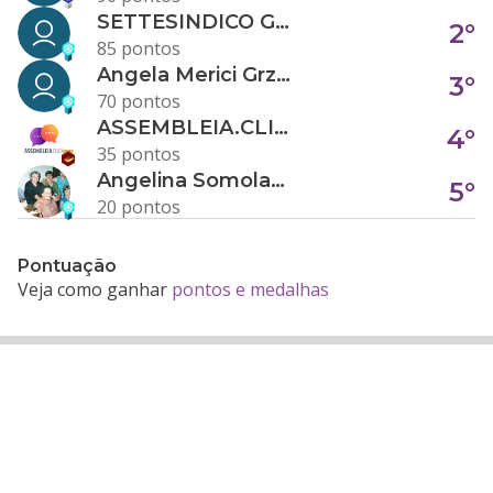
SETTESINDICO GOVERNANÇA CONDOMINIAL
2°
85 pontos
Angela Merici Grzybowski
3°
70 pontos
ASSEMBLEIA.CLICK
4°
35 pontos
Angelina Somolanji R. Oliveira
5°
20 pontos
Pontuação
Veja como ganhar
pontos e medalhas