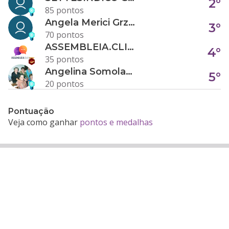
2°
85 pontos
Angela Merici Grzybowski
3°
70 pontos
ASSEMBLEIA.CLICK
4°
35 pontos
Angelina Somolanji R. Oliveira
5°
20 pontos
Pontuação
Veja como ganhar
pontos e medalhas