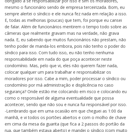
obrigado a se responsabilizar por isso e sim os moradores,
mesmo o funcionário sendo de empresa terceirizada. Bom, eu
sempre alertei o síndico e ele nunca fez nada em relação a isso.
E, todas as melhorias (poucas) que tem, foi porque eu cansei
de falar. Além de funcionários mentirem o tempo todo sobre as
câmeras que realmente gravam mas na verdade, não grava
nada. E, eu sabendo que muitos funcionários não prestam, não
tenho poder de manda-los embora, pois não tenho o poder do
síndico para isso. Com tudo isso, eu não tenho nenhuma
responsabilidade em nada do que poça acontecer neste
condomínio. Mas, pelo que vi, eles não querem fazer nada,
colocar qualquer um para trabalhar e responsabilizar os
moradores por isso. Cabe a mim, poder processar o síndico ou
condomínio por má administração e displicência no caso
segurança? Onde estão me colocando em risco e colocando eu
como o responsável de alguma eventualidade que possa
acontecer, sendo que não sou e nunca fui responsável por isso.
-Lembrando que em uma ocasião em que cheguei as 1:00 da
manhã, e vi todos os portões abertos e com o molho de chave
em cima da mesa da guarita (que fica a 2 passos do portão da
rua, que também estava aberto) e mandei o síndico (com muito