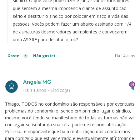
sindico. O que você pode fazer é juntar vários moradores
que sentem a mesma impotencia diante de assunto tão
sério e destituir o sindico por colocar em risco a vida das
pessoas. Vocês podem fazer um abaixo assinado com 1/4
de asinaturas dosmoradores adimplentes e convocarem
uma ASGRE para destitui-lo, ok?
Gostei
Não gostei
Há 14 anos
1
Angela MG
Há 14 anos
•
Síndico(a)
Thiago, TODOS no condomínio são responsáveis por eventuais
problemas do condomínio, sendo em primeiro lugar o síndico,
mesmo você tendo se manifestado de todas as formas não vai
conseguir se isentar da sua cota-parte de responsabilização.
Por isso, é importante que haja mobilização dos condôminos
para corrigir o que estiver errado e eventualmentte at´r troar de