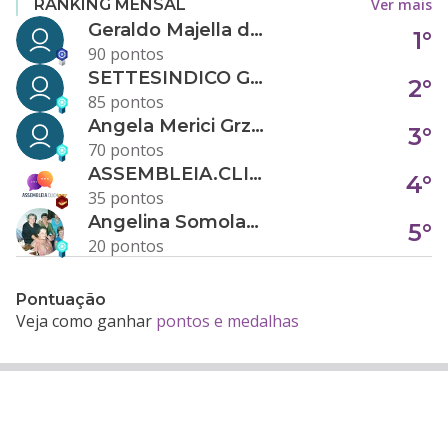
Ver mais
RANKING MENSAL
Geraldo Majella da Silva
1°
90 pontos
SETTESINDICO GOVERNANÇA CONDOMINIAL
2°
85 pontos
Angela Merici Grzybowski
3°
70 pontos
ASSEMBLEIA.CLICK
4°
35 pontos
Angelina Somolanji R. Oliveira
5°
20 pontos
Pontuação
Veja como ganhar
pontos e medalhas