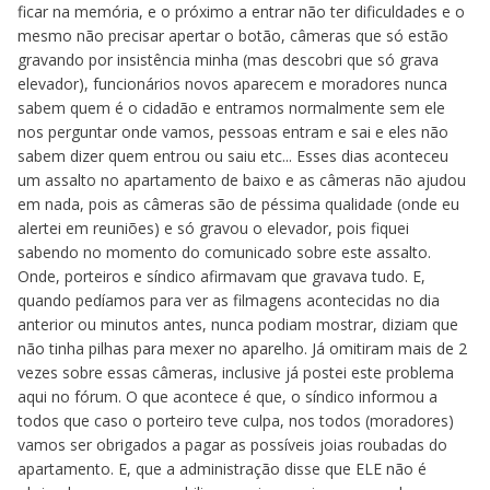
ficar na memória, e o próximo a entrar não ter dificuldades e o
mesmo não precisar apertar o botão, câmeras que só estão
gravando por insistência minha (mas descobri que só grava
elevador), funcionários novos aparecem e moradores nunca
sabem quem é o cidadão e entramos normalmente sem ele
nos perguntar onde vamos, pessoas entram e sai e eles não
sabem dizer quem entrou ou saiu etc... Esses dias aconteceu
um assalto no apartamento de baixo e as câmeras não ajudou
em nada, pois as câmeras são de péssima qualidade (onde eu
alertei em reuniões) e só gravou o elevador, pois fiquei
sabendo no momento do comunicado sobre este assalto.
Onde, porteiros e síndico afirmavam que gravava tudo. E,
quando pedíamos para ver as filmagens acontecidas no dia
anterior ou minutos antes, nunca podiam mostrar, diziam que
não tinha pilhas para mexer no aparelho. Já omitiram mais de 2
vezes sobre essas câmeras, inclusive já postei este problema
aqui no fórum. O que acontece é que, o síndico informou a
todos que caso o porteiro teve culpa, nos todos (moradores)
vamos ser obrigados a pagar as possíveis joias roubadas do
apartamento. E, que a administração disse que ELE não é