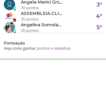
Angela Merici Grzybowski
3°
70 pontos
ASSEMBLEIA.CLICK
4°
35 pontos
Angelina Somolanji R. Oliveira
5°
20 pontos
Pontuação
Veja como ganhar
pontos e medalhas