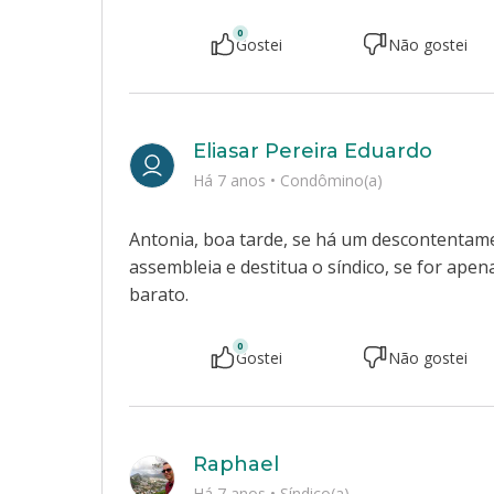
0
Gostei
Não gostei
Eliasar Pereira Eduardo
Há 7 anos
•
Condômino(a)
Antonia, boa tarde, se há um descontentam
assembleia e destitua o síndico, se for apen
barato.
0
Gostei
Não gostei
Raphael
Há 7 anos
•
Síndico(a)