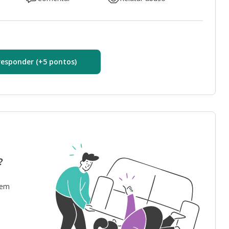
responder (+5 pontos)
?
 em