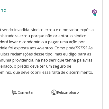
lho
á sendo invadida. sindico errou e o morador expôs a
inistradora errou porque não orientou o sindico
poderá levar o condomínio a pagar uma ação por
 dele foi exposta aos 4 ventos. Como pode??????? As
uitas reclamações desse tipo, mas eu digo para as
huma providencia, há não serr que tenha palavras
ndenado, o prédio deve ter um seguro de
omínio, que deve cobrir essa falta de discernimento.
Comentar
Relatar abuso