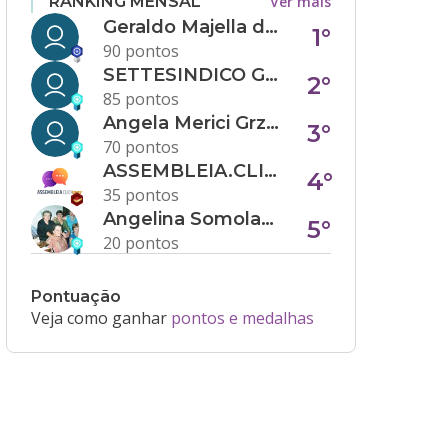
Ver mais
RANKING MENSAL
Geraldo Majella da Silva
1°
90 pontos
SETTESINDICO GOVERNANÇA CONDOMINIAL
2°
85 pontos
Angela Merici Grzybowski
3°
70 pontos
ASSEMBLEIA.CLICK
4°
35 pontos
Angelina Somolanji R. Oliveira
5°
20 pontos
Pontuação
Veja como ganhar
pontos e medalhas