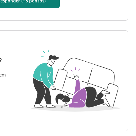
responder (+5 pontos)
?
 em