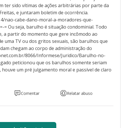
m ter sido vítimas de ações arbitrárias por parte da
Freitas, e juntaram boletim de ocorrência.
8514/nao-cabe-dano-moral-a-moradores-que-
-= Ou seja, barulho é situação condominial. Todo
 e, a partir do momento que gere incômodo ao
e uma TV ou dos gritos sexuais, são barulhos que
am chegam ao corpo de administração do
conet.com.br/8066/Informese/Juridico/Barulho-no-
ogado peticionou que os barulhos somente seriam
, houve um pré julgamento moral e passível de claro
Comentar
Relatar abuso