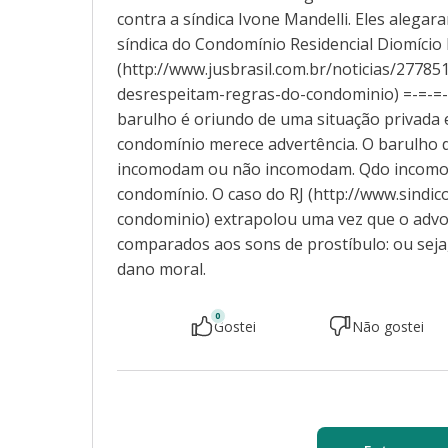
contra a síndica Ivone Mandelli. Eles alegara
síndica do Condomínio Residencial Diomício 
(http://www.jusbrasil.com.br/noticias/277
desrespeitam-regras-do-condominio) =-=-=-=
barulho é oriundo de uma situação privada
condomínio merece advertência. O barulho d
incomodam ou não incomodam. Qdo incomod
condomínio. O caso do RJ (http://www.sindi
condominio) extrapolou uma vez que o adv
comparados aos sons de prostíbulo: ou seja
dano moral.
0
Gostei
Não gostei