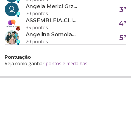
Angela Merici Grzybowski
3°
70 pontos
ASSEMBLEIA.CLICK
4°
35 pontos
Angelina Somolanji R. Oliveira
5°
20 pontos
Pontuação
Veja como ganhar
pontos e medalhas