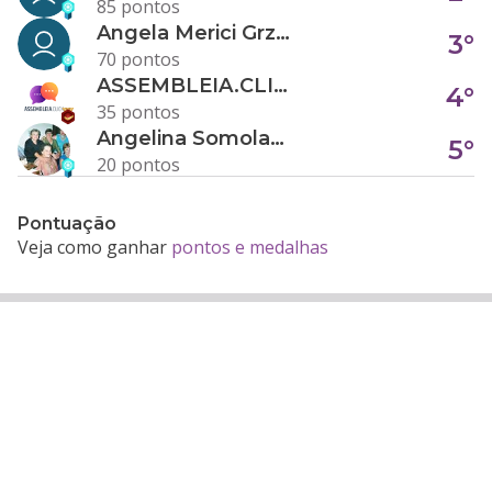
85 pontos
Angela Merici Grzybowski
3°
70 pontos
ASSEMBLEIA.CLICK
4°
35 pontos
Angelina Somolanji R. Oliveira
5°
20 pontos
Pontuação
Veja como ganhar
pontos e medalhas