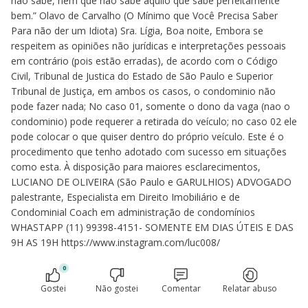
não sabe, nem que não sabe aquilo que sabe perfeitamente
bem.” Olavo de Carvalho (O Mínimo que Você Precisa Saber
Para não der um Idiota) Sra. Lígia, Boa noite, Embora se
respeitem as opiniões não jurídicas e interpretações pessoais
em contrário (pois estão erradas), de acordo com o Código
Civil, Tribunal de Justica do Estado de São Paulo e Superior
Tribunal de Justiça, em ambos os casos, o condominio não
pode fazer nada; No caso 01, somente o dono da vaga (nao o
condominio) pode requerer a retirada do veículo; no caso 02 ele
pode colocar o que quiser dentro do próprio veículo. Este é o
procedimento que tenho adotado com sucesso em situações
como esta. À disposição para maiores esclarecimentos,
LUCIANO DE OLIVEIRA (São Paulo e GARULHIOS) ADVOGADO
palestrante, Especialista em Direito Imobiliário e de
Condominial Coach em administração de condomínios
WHASTAPP (11) 99398-4151- SOMENTE EM DIAS ÚTEIS E DAS
9H AS 19H https://www.instagram.com/luc008/
0
Gostei
Não gostei
Comentar
Relatar abuso