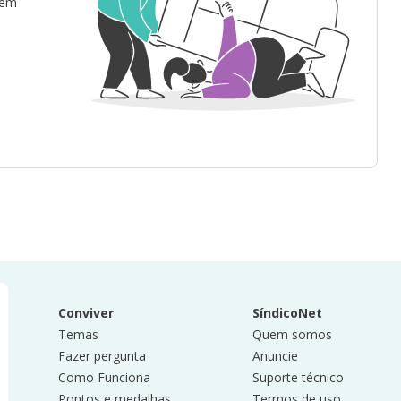
 em
Conviver
SíndicoNet
Temas
Quem somos
Fazer pergunta
Anuncie
Como Funciona
Suporte técnico
Pontos e medalhas
Termos de uso