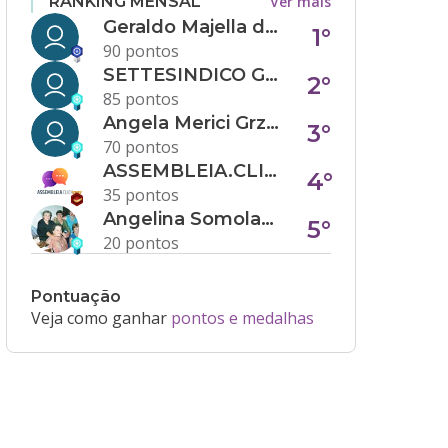
Ver mais
RANKING MENSAL
Geraldo Majella da Silva
1°
90 pontos
SETTESINDICO GOVERNANÇA CONDOMINIAL
2°
85 pontos
Angela Merici Grzybowski
3°
70 pontos
ASSEMBLEIA.CLICK
4°
35 pontos
Angelina Somolanji R. Oliveira
5°
20 pontos
Pontuação
Veja como ganhar
pontos e medalhas