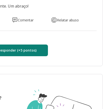
nte. Um abraço!
Comentar
Relatar abuso
responder (+5 pontos)
?