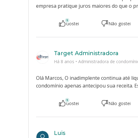
empresa pratique juros maiores do que o pre
1
Gostei
Não gostei
Target Administradora
Há 8 anos
•
Administradora de condomíni
Olá Marcos, O inadimplente continua até liq
condomínio apenas antecipou sua receita. E
1
Gostei
Não gostei
Luis