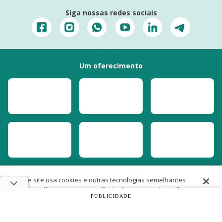
Siga nossas redes sociais
Um oferecimento
Este site usa cookies e outras tecnologias semelhantes
para melhorar a sua experiência. Ao prosseguir, você
PUBLICIDADE
concorda com nossas
Políticas de Cookies e de
Privacidade