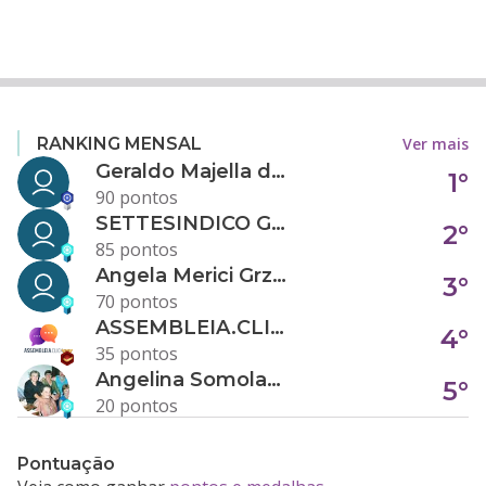
Ver mais
RANKING MENSAL
Geraldo Majella da Silva
1°
90 pontos
SETTESINDICO GOVERNANÇA CONDOMINIAL
2°
85 pontos
Angela Merici Grzybowski
3°
70 pontos
ASSEMBLEIA.CLICK
4°
35 pontos
Angelina Somolanji R. Oliveira
5°
20 pontos
Pontuação