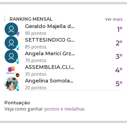
Ver mais
RANKING MENSAL
Geraldo Majella da Silva
1°
90 pontos
SETTESINDICO GOVERNANÇA CONDOMINIAL
2°
85 pontos
Angela Merici Grzybowski
3°
70 pontos
ASSEMBLEIA.CLICK
4°
35 pontos
Angelina Somolanji R. Oliveira
5°
20 pontos
Pontuação
Veja como ganhar
pontos e medalhas