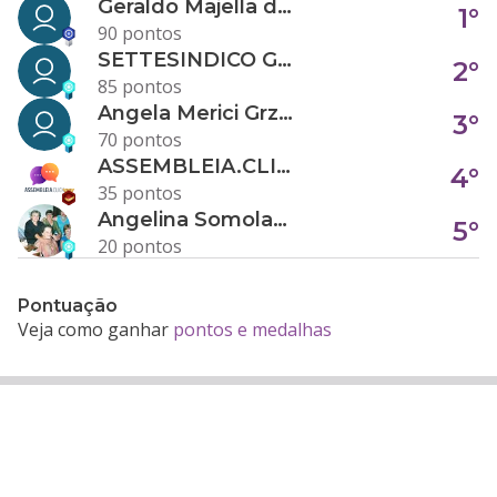
Geraldo Majella da Silva
1°
90 pontos
SETTESINDICO GOVERNANÇA CONDOMINIAL
2°
85 pontos
Angela Merici Grzybowski
3°
70 pontos
ASSEMBLEIA.CLICK
4°
35 pontos
Angelina Somolanji R. Oliveira
5°
20 pontos
Pontuação
Veja como ganhar
pontos e medalhas