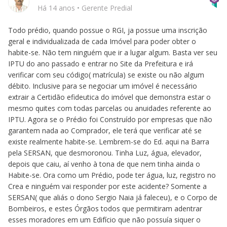
Há 14 anos
•
Gerente Predial
Todo prédio, quando possue o RGI, ja possue uma inscrição
geral e individualizada de cada Imóvel para poder obter o
habite-se. Não tem ninguém que ir a lugar algum. Basta ver seu
IPTU do ano passado e entrar no Site da Prefeitura e irá
verificar com seu código( matrícula) se existe ou não algum
débito. Inclusive para se negociar um imóvel é necessário
extrair a Certidão efideutica do imóvel que demonstra estar o
mesmo quites com todas parcelas ou anuidades referente ao
IPTU. Agora se o Prédio foi Construído por empresas que não
garantem nada ao Comprador, ele terá que verificar até se
existe realmente habite-se. Lembrem-se do Ed. aqui na Barra
pela SERSAN, que desmoronou. Tinha Luz, água, elevador,
depois que caiu, aí venho à tona de que nem tinha ainda o
Habite-se. Ora como um Prédio, pode ter água, luz, registro no
Crea e ninguém vai responder por este acidente? Somente a
SERSAN( que aliás o dono Sergio Naia já faleceu), e o Corpo de
Bombeiros, e estes Órgãos todos que permitiram adentrar
esses moradores em um Edifício que não possuía siquer o