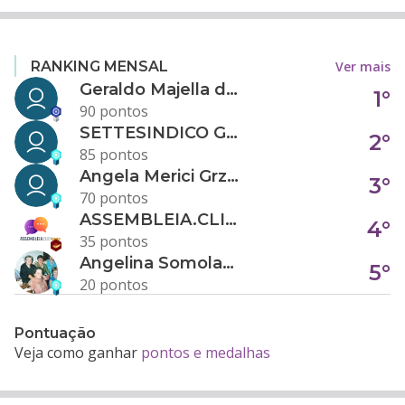
Ver mais
RANKING MENSAL
Geraldo Majella da Silva
1°
90 pontos
SETTESINDICO GOVERNANÇA CONDOMINIAL
2°
85 pontos
Angela Merici Grzybowski
3°
70 pontos
ASSEMBLEIA.CLICK
4°
35 pontos
Angelina Somolanji R. Oliveira
5°
20 pontos
Pontuação
Veja como ganhar
pontos e medalhas