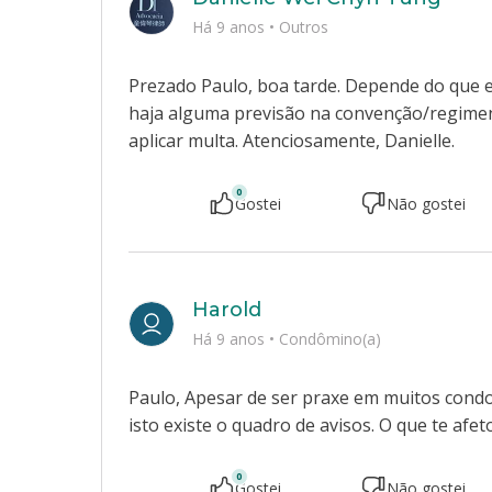
Há 9 anos
•
Outros
Prezado Paulo, boa tarde. Depende do que e
haja alguma previsão na convenção/regimento
aplicar multa. Atenciosamente, Danielle.
0
Gostei
Não gostei
Harold
Há 9 anos
•
Condômino(a)
Paulo, Apesar de ser praxe em muitos condo
isto existe o quadro de avisos. O que te afet
0
Gostei
Não gostei