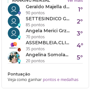
Ver mais
RANKING MENSAL
Geraldo Majella da Silva
1°
90 pontos
SETTESINDICO GOVERNANÇA CONDOMINIAL
2°
85 pontos
Angela Merici Grzybowski
3°
70 pontos
ASSEMBLEIA.CLICK
4°
35 pontos
Angelina Somolanji R. Oliveira
5°
20 pontos
Pontuação
Veja como ganhar
pontos e medalhas