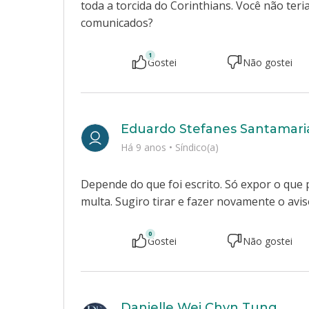
toda a torcida do Corinthians. Você não teri
comunicados?
1
Gostei
Não gostei
Eduardo Stefanes Santamari
Há 9 anos
•
Síndico(a)
Depende do que foi escrito. Só expor o que
multa. Sugiro tirar e fazer novamente o avis
0
Gostei
Não gostei
Danielle Wei Chyn Tung