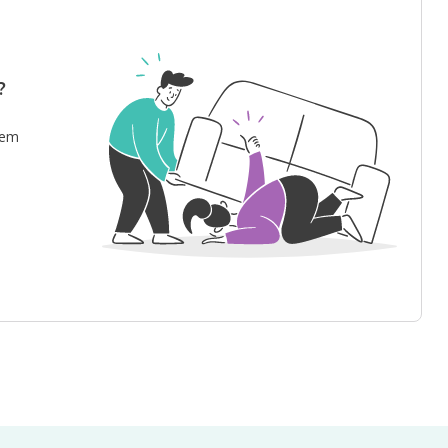
?
 em