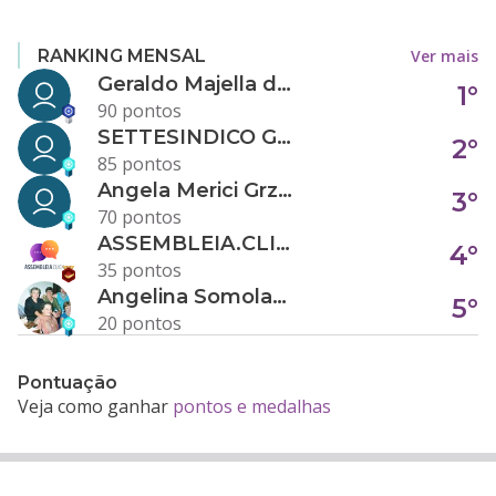
Ver mais
RANKING MENSAL
Geraldo Majella da Silva
1°
90 pontos
SETTESINDICO GOVERNANÇA CONDOMINIAL
2°
85 pontos
Angela Merici Grzybowski
3°
70 pontos
ASSEMBLEIA.CLICK
4°
35 pontos
Angelina Somolanji R. Oliveira
5°
20 pontos
Pontuação
Veja como ganhar
pontos e medalhas