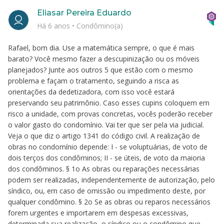
Eliasar Pereira Eduardo
Há 6 anos
•
Condômino(a)
Rafael, bom dia. Use a matemática sempre, o que é mais
barato? Você mesmo fazer a descupinização ou os móveis
planejados? Junte aos outros 5 que estão com o mesmo
problema e façam o tratamento, seguindo a risca as
orientações da dedetizadora, com isso você estará
preservando seu patrimônio. Caso esses cupins coloquem em
risco a unidade, com provas concretas, vocês poderão receber
o valor gasto do condomínio. Vai ter que ser pela via judicial.
Veja o que diz o artigo 1341 do código civil. A realização de
obras no condomínio depende: I - se voluptuárias, de voto de
dois terços dos condôminos; II - se úteis, de voto da maioria
dos condôminos. § 1o As obras ou reparações necessárias
podem ser realizadas, independentemente de autorização, pelo
síndico, ou, em caso de omissão ou impedimento deste, por
qualquer condômino. § 2o Se as obras ou reparos necessários
forem urgentes e importarem em despesas excessivas,
determinada sua realização, o síndico ou o condômino que