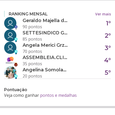
Ver mais
RANKING MENSAL
Geraldo Majella da Silva
1°
90 pontos
SETTESINDICO GOVERNANÇA CONDOMINIAL
2°
85 pontos
Angela Merici Grzybowski
3°
70 pontos
ASSEMBLEIA.CLICK
4°
35 pontos
Angelina Somolanji R. Oliveira
5°
20 pontos
Pontuação
Veja como ganhar
pontos e medalhas