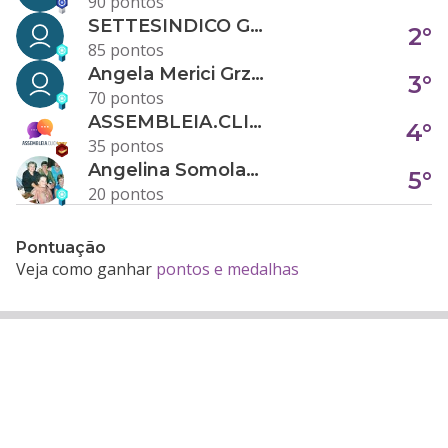
90 pontos
SETTESINDICO GOVERNANÇA CONDOMINIAL
2°
85 pontos
Angela Merici Grzybowski
3°
70 pontos
ASSEMBLEIA.CLICK
4°
35 pontos
Angelina Somolanji R. Oliveira
5°
20 pontos
Pontuação
Veja como ganhar
pontos e medalhas