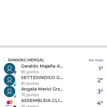
Ver mais
RANKING MENSAL
Geraldo Majella da Silva
1°
90 pontos
SETTESINDICO GOVERNANÇA CONDOMINIAL
2°
85 pontos
Angela Merici Grzybowski
3°
70 pontos
ASSEMBLEIA.CLICK
4°
35 pontos