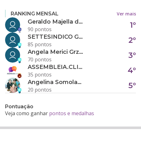
Ver mais
RANKING MENSAL
Geraldo Majella da Silva
1°
90 pontos
SETTESINDICO GOVERNANÇA CONDOMINIAL
2°
85 pontos
Angela Merici Grzybowski
3°
70 pontos
ASSEMBLEIA.CLICK
4°
35 pontos
Angelina Somolanji R. Oliveira
5°
20 pontos
Pontuação
Veja como ganhar
pontos e medalhas