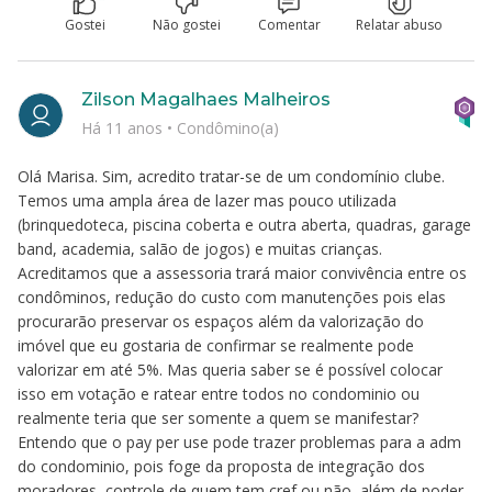
Gostei
Não gostei
Comentar
Relatar abuso
Zilson Magalhaes Malheiros
Há 11 anos
•
Condômino(a)
Olá Marisa. Sim, acredito tratar-se de um condomínio clube.
Temos uma ampla área de lazer mas pouco utilizada
(brinquedoteca, piscina coberta e outra aberta, quadras, garage
band, academia, salão de jogos) e muitas crianças.
Acreditamos que a assessoria trará maior convivência entre os
condôminos, redução do custo com manutenções pois elas
procurarão preservar os espaços além da valorização do
imóvel que eu gostaria de confirmar se realmente pode
valorizar em até 5%. Mas queria saber se é possível colocar
isso em votação e ratear entre todos no condominio ou
realmente teria que ser somente a quem se manifestar?
Entendo que o pay per use pode trazer problemas para a adm
do condominio, pois foge da proposta de integração dos
moradores, controle de quem tem cref ou não, além de poder