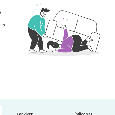
?
 em
Conviver
SíndicoNet