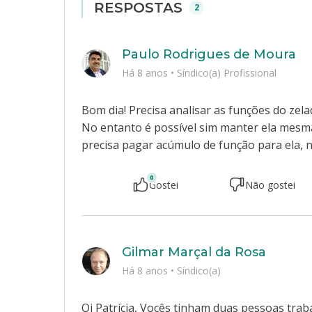
RESPOSTAS
2
Paulo Rodrigues de Moura
Há 8 anos
•
Síndico(a) Profissional
Bom dia! Precisa analisar as funções do ze
No entanto é possível sim manter ela mesm
precisa pagar acúmulo de função para ela, na
0
Gostei
Não gostei
Gilmar Marçal da Rosa
Há 8 anos
•
Síndico(a)
Oi Patrícia, Vocês tinham duas pessoas tra