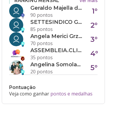
Ver mais
RANKING MENSAL
Geraldo Majella da Silva
1°
90 pontos
SETTESINDICO GOVERNANÇA CONDOMINIAL
2°
85 pontos
Angela Merici Grzybowski
3°
70 pontos
ASSEMBLEIA.CLICK
4°
35 pontos
Angelina Somolanji R. Oliveira
5°
20 pontos
Pontuação
Veja como ganhar
pontos e medalhas