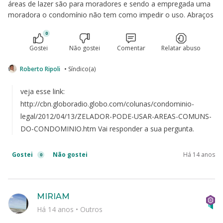
áreas de lazer são para moradores e sendo a empregada uma
moradora o condomínio não tem como impedir o uso. Abraços
0
Gostei
Não gostei
Comentar
Relatar abuso
Roberto Ripoli
• Síndico(a)
veja esse link:
http://cbn.globoradio.globo.com/colunas/condominio-
legal/2012/04/13/ZELADOR-PODE-USAR-AREAS-COMUNS-
DO-CONDOMINIO.htm Vai responder a sua pergunta.
Gostei
Não gostei
Há 14 anos
0
MIRIAM
Há 14 anos
•
Outros