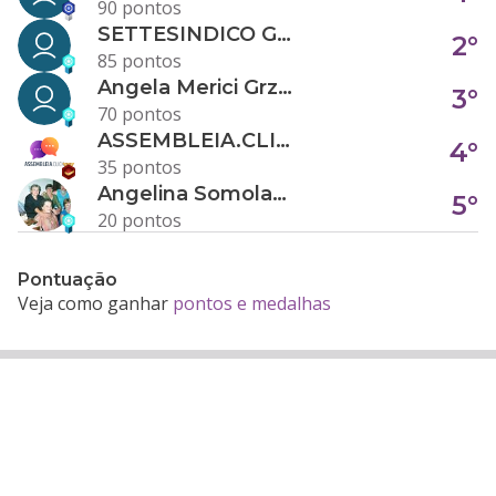
90 pontos
SETTESINDICO GOVERNANÇA CONDOMINIAL
2°
85 pontos
Angela Merici Grzybowski
3°
70 pontos
ASSEMBLEIA.CLICK
4°
35 pontos
Angelina Somolanji R. Oliveira
5°
20 pontos
Pontuação
Veja como ganhar
pontos e medalhas