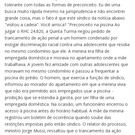
tolerante com todas as formas de preconceito. Eu dei uma
busca muito rápida mesmo na jurisprudencia e não encontrei
grande coisa, mas o fato é que este síndico da notícia abaixo
"visitou a cadeia". Você arrisca? "Preconceito na piscina Ao
julgar o RHC 24.820, a Quinta Turma negou pedido de
trancamento de ação penal a um homem condenado por
instigar discriminação racial contra uma adolescente que residia
no mesmo condomínio que ele. A menina era filha de
empregada doméstica e morava no apartamento onde a mãe
trabalhava. A jovem fez amizade com outras adolescentes que
moravam no mesmo condomínio e passou a frequentar a
piscina do prédio. O homem, que exercia a função de síndico,
informou ao morador do apartamento em que a menina vivia
que não era permitido aos empregados usar a piscina -
proibição que se estendia à garota, por ser filha de uma
empregada doméstica. Na ocasião, um funcionário encerrou o
acesso à piscina antes do horário habitual. A mãe da menina
registrou um boletim de ocorrência quando soube das
restrições impostas pelo então síndico. O relator do processo,
ministro Jorge Mussi, ressaltou que o trancamento da ação