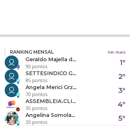
Ver mais
RANKING MENSAL
Geraldo Majella da Silva
1°
90 pontos
SETTESINDICO GOVERNANÇA CONDOMINIAL
2°
85 pontos
Angela Merici Grzybowski
3°
70 pontos
ASSEMBLEIA.CLICK
4°
35 pontos
Angelina Somolanji R. Oliveira
5°
20 pontos