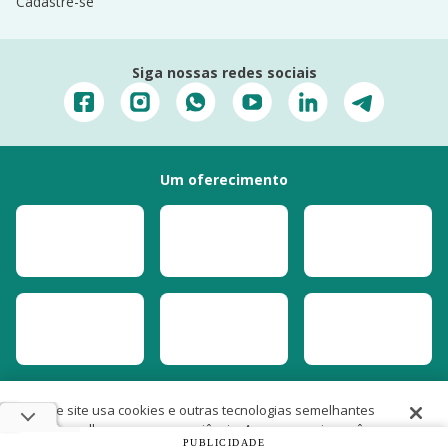
Cadastre-se
Siga nossas redes sociais
Um oferecimento
Este site usa cookies e outras tecnologias semelhantes
para melhorar a sua experiência. Ao prosseguir, você
PUBLICIDADE