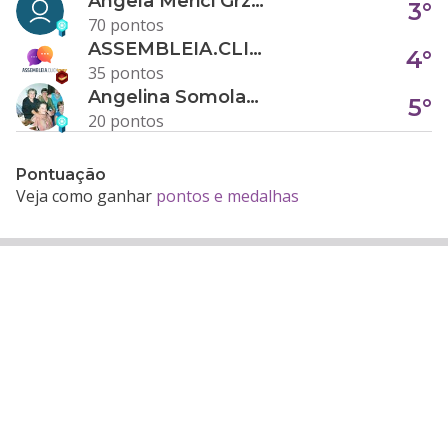
Angela Merici Grzybowski
3°
70 pontos
ASSEMBLEIA.CLICK
4°
35 pontos
Angelina Somolanji R. Oliveira
5°
20 pontos
Pontuação
Veja como ganhar
pontos e medalhas