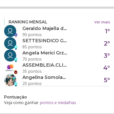
Ver mais
RANKING MENSAL
Geraldo Majella da Silva
1°
90 pontos
SETTESINDICO GOVERNANÇA CONDOMINIAL
2°
85 pontos
Angela Merici Grzybowski
3°
70 pontos
ASSEMBLEIA.CLICK
4°
35 pontos
Angelina Somolanji R. Oliveira
5°
20 pontos
Pontuação
Veja como ganhar
pontos e medalhas