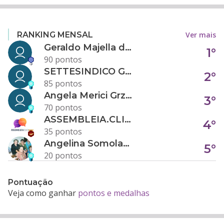
Ver mais
RANKING MENSAL
Geraldo Majella da Silva
1°
90 pontos
SETTESINDICO GOVERNANÇA CONDOMINIAL
2°
85 pontos
Angela Merici Grzybowski
3°
70 pontos
ASSEMBLEIA.CLICK
4°
35 pontos
Angelina Somolanji R. Oliveira
5°
20 pontos
Pontuação
Veja como ganhar
pontos e medalhas