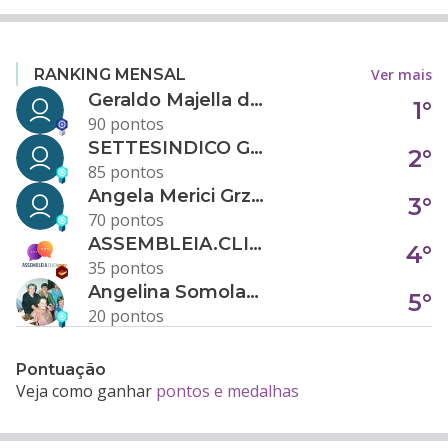
Ver mais
RANKING MENSAL
Geraldo Majella da Silva
1°
90 pontos
SETTESINDICO GOVERNANÇA CONDOMINIAL
2°
85 pontos
Angela Merici Grzybowski
3°
70 pontos
ASSEMBLEIA.CLICK
4°
35 pontos
Angelina Somolanji R. Oliveira
5°
20 pontos
Pontuação
Veja como ganhar
pontos e medalhas