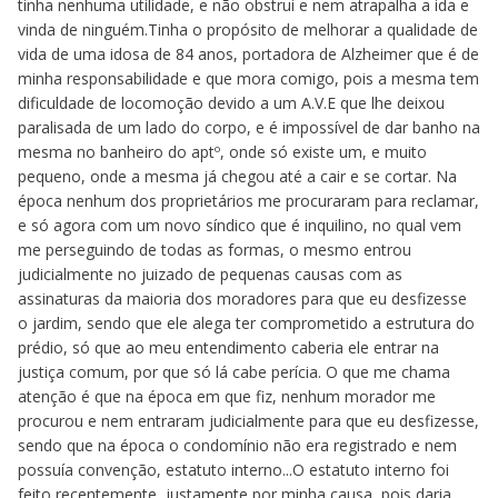
tinha nenhuma utilidade, e não obstrui e nem atrapalha a ida e
vinda de ninguém.Tinha o propósito de melhorar a qualidade de
vida de uma idosa de 84 anos, portadora de Alzheimer que é de
minha responsabilidade e que mora comigo, pois a mesma tem
dificuldade de locomoção devido a um A.V.E que lhe deixou
paralisada de um lado do corpo, e é impossível de dar banho na
mesma no banheiro do aptº, onde só existe um, e muito
pequeno, onde a mesma já chegou até a cair e se cortar. Na
época nenhum dos proprietários me procuraram para reclamar,
e só agora com um novo síndico que é inquilino, no qual vem
me perseguindo de todas as formas, o mesmo entrou
judicialmente no juizado de pequenas causas com as
assinaturas da maioria dos moradores para que eu desfizesse
o jardim, sendo que ele alega ter comprometido a estrutura do
prédio, só que ao meu entendimento caberia ele entrar na
justiça comum, por que só lá cabe perícia. O que me chama
atenção é que na época em que fiz, nenhum morador me
procurou e nem entraram judicialmente para que eu desfizesse,
sendo que na época o condomínio não era registrado e nem
possuía convenção, estatuto interno...O estatuto interno foi
feito recentemente, justamente por minha causa, pois daria