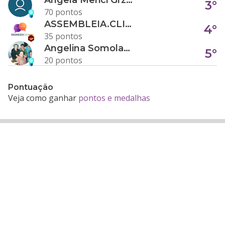
3°
70 pontos
ASSEMBLEIA.CLICK
4°
35 pontos
Angelina Somolanji R. Oliveira
5°
20 pontos
Pontuação
Veja como ganhar
pontos e medalhas