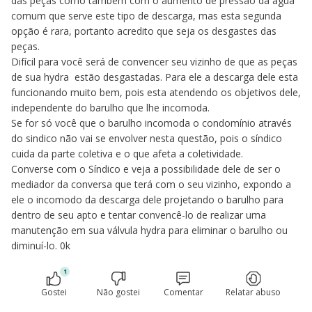
das peças como também com o aumento de pressão da água
comum que serve este tipo de descarga, mas esta segunda
opção é rara, portanto acredito que seja os desgastes das
peças.
Difícil para você será de convencer seu vizinho de que as peças
de sua hydra estão desgastadas. Para ele a descarga dele esta
funcionando muito bem, pois esta atendendo os objetivos dele,
independente do barulho que lhe incomoda.
Se for só você que o barulho incomoda o condomínio através
do sindico não vai se envolver nesta questão, pois o síndico
cuida da parte coletiva e o que afeta a coletividade.
Converse com o Síndico e veja a possibilidade dele de ser o
mediador da conversa que terá com o seu vizinho, expondo a
ele o incomodo da descarga dele projetando o barulho para
dentro de seu apto e tentar convencê-lo de realizar uma
manutenção em sua válvula hydra para eliminar o barulho ou
diminuí-lo. 0k
1
Gostei
Não gostei
Comentar
Relatar abuso