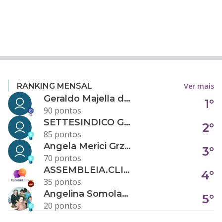
Ver mais
RANKING MENSAL
Geraldo Majella da Silva
1°
90 pontos
SETTESINDICO GOVERNANÇA CONDOMINIAL
2°
85 pontos
Angela Merici Grzybowski
3°
70 pontos
ASSEMBLEIA.CLICK
4°
35 pontos
Angelina Somolanji R. Oliveira
5°
20 pontos