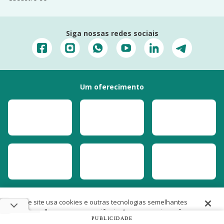
Siga nossas redes sociais
Um oferecimento
Este site usa cookies e outras tecnologias semelhantes
para melhorar a sua experiência. Ao prosseguir, você
PUBLICIDADE
concorda com nossas
Políticas de Cookies e de