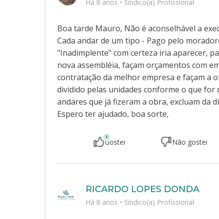
Há 8 anos
•
Síndico(a) Profissional
Boa tarde Mauro, Não é aconselhável a exec
Cada andar de um tipo - Pago pelo moradore
"Inadimplente" com certeza iria aparecer, 
nova assembléia, façam orçamentos com emp
contratação da melhor empresa e façam a o
dividido pelas unidades conforme o que for 
andares que já fizeram a obra, excluam da 
Espero ter ajudado, boa sorte,
1
Gostei
Não gostei
RICARDO LOPES DONDA
Há 8 anos
•
Síndico(a) Profissional