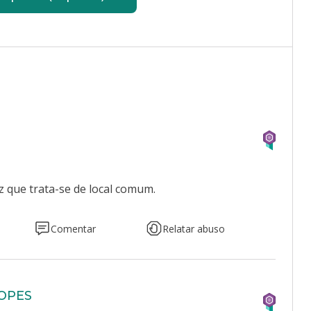
z que trata-se de local comum.
Comentar
Relatar abuso
OPES