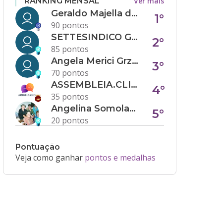
Ver mais
RANKING MENSAL
Geraldo Majella da Silva
1°
90 pontos
SETTESINDICO GOVERNANÇA CONDOMINIAL
2°
85 pontos
Angela Merici Grzybowski
3°
70 pontos
ASSEMBLEIA.CLICK
4°
35 pontos
Angelina Somolanji R. Oliveira
5°
20 pontos
Pontuação
Veja como ganhar
pontos e medalhas