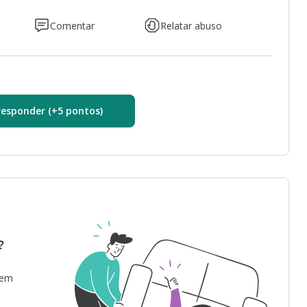
Comentar
Relatar abuso
responder (+5 pontos)
?
 em