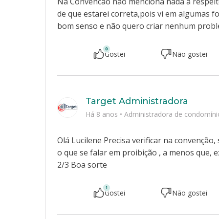
Na Convencao não menciona nada a respeito d
de que estarei correta,pois vi em algumas f
bom senso e não quero criar nenhum probl
0
Gostei
Não gostei
Target Administradora
Há 8 anos
•
Administradora de condomíni
Olá Lucilene Precisa verificar na convenção
o que se falar em proibição , a menos que,
2/3 Boa sorte
1
Gostei
Não gostei