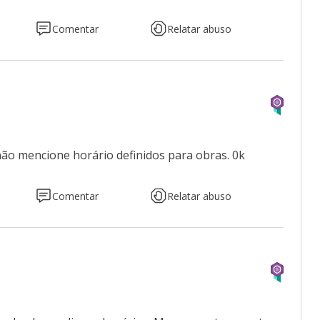
Comentar
Relatar abuso
não mencione horário definidos para obras. 0k
Comentar
Relatar abuso