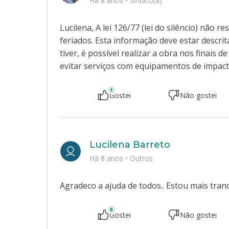
Há 8 anos
•
Síndico(a)
Lucilena, A lei 126/77 (lei do silêncio) não 
feriados. Esta informação deve estar descr
tiver, é possível realizar a obra nos finai
evitar serviços com equipamentos de impacto
1
Gostei
Não gostei
Lucilena Barreto
Há 8 anos
•
Outros
Agradeco a ajuda de todos.. Estou mais tran
0
Gostei
Não gostei