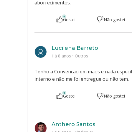
aborrecimentos.
0
Gostei
Não gostei
Lucilena Barreto
Há 8 anos
•
Outros
Tenho a Convencao em maos e nada especifi
interno e não me foi entregue ou não tem.
0
Gostei
Não gostei
Anthero Santos