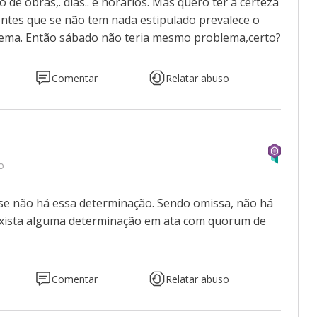
e obras,. dias.. e horários. Mas quero ter a certeza
ontes que se não tem nada estipulado prevalece o
ema. Então sábado não teria mesmo problema,certo?
Comentar
Relatar abuso
o
, se não há essa determinação. Sendo omissa, não há
 exista alguma determinação em ata com quorum de
Comentar
Relatar abuso