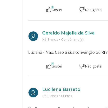
0
Gostei
Não gostei
Geraldo Majella da Silva
Há 8 anos
•
Condômino(a)
Luciana - Não. Caso a sua convenção ou RI 
0
Gostei
Não gostei
Lucilena Barreto
Há 8 anos
•
Outros