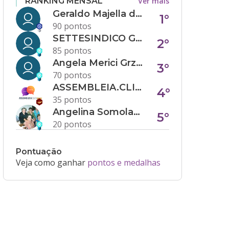
Ver mais
RANKING MENSAL
Geraldo Majella da Silva
1°
90 pontos
SETTESINDICO GOVERNANÇA CONDOMINIAL
2°
85 pontos
Angela Merici Grzybowski
3°
70 pontos
ASSEMBLEIA.CLICK
4°
35 pontos
Angelina Somolanji R. Oliveira
5°
20 pontos
Pontuação
Veja como ganhar
pontos e medalhas