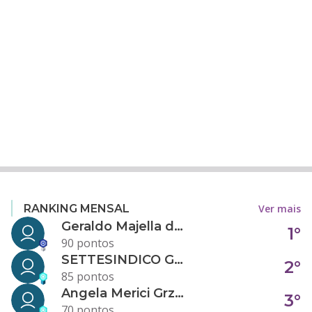
Ver mais
RANKING MENSAL
Geraldo Majella da Silva
1°
90 pontos
SETTESINDICO GOVERNANÇA CONDOMINIAL
2°
85 pontos
Angela Merici Grzybowski
3°
70 pontos