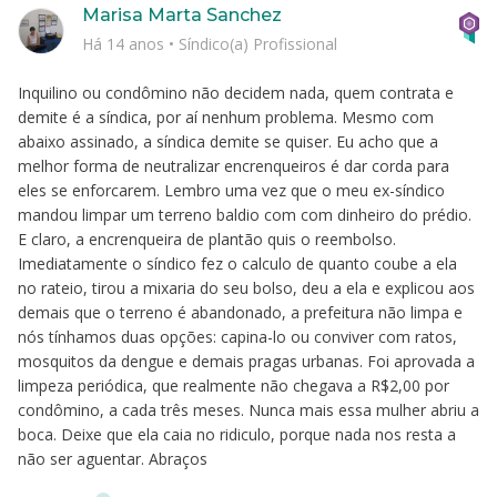
Marisa Marta Sanchez
Há 14 anos
•
Síndico(a) Profissional
Inquilino ou condômino não decidem nada, quem contrata e
demite é a síndica, por aí nenhum problema. Mesmo com
abaixo assinado, a síndica demite se quiser. Eu acho que a
melhor forma de neutralizar encrenqueiros é dar corda para
eles se enforcarem. Lembro uma vez que o meu ex-síndico
mandou limpar um terreno baldio com com dinheiro do prédio.
E claro, a encrenqueira de plantão quis o reembolso.
Imediatamente o síndico fez o calculo de quanto coube a ela
no rateio, tirou a mixaria do seu bolso, deu a ela e explicou aos
demais que o terreno é abandonado, a prefeitura não limpa e
nós tínhamos duas opções: capina-lo ou conviver com ratos,
mosquitos da dengue e demais pragas urbanas. Foi aprovada a
limpeza periódica, que realmente não chegava a R$2,00 por
condômino, a cada três meses. Nunca mais essa mulher abriu a
boca. Deixe que ela caia no ridiculo, porque nada nos resta a
não ser aguentar. Abraços