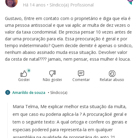
Há 14 anos
•
Síndico(a) Profissional
Gustavo, Entre em contato com o proprietário e diga que ela é
uma pessoa antissocial e que vai aplic ar multa de dez vezes o
valor da taxa condominial. Ele precisa pensar 10 vezes antes de
dar uma procuração para ela. Essa preocuração é geral e por
tempo indeterminado? Quem decide demitir é apenas o sindico,
nenhum abaixo assinado muda essa situação. Devolver valor
da cesta de natal???? jamais, nem pensar, essa mulher é louca.
0
Gostei
Não gostei
Comentar
Relatar abuso
Amarildo de souza
• Síndico(a)
Maria Telma, Me explicar melhor esta situação da multa,
em que caso eu poderia aplica-la ? A procuraçãoé geral e
tem o seguinte texto: A qual ortoga e confere os gerais e
especiais podered para representa-la em qualquer
assembléia na qualidade de proprietária do apto 21,