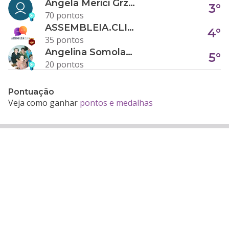
Angela Merici Grzybowski
3°
70 pontos
ASSEMBLEIA.CLICK
4°
35 pontos
Angelina Somolanji R. Oliveira
5°
20 pontos
Pontuação
Veja como ganhar
pontos e medalhas