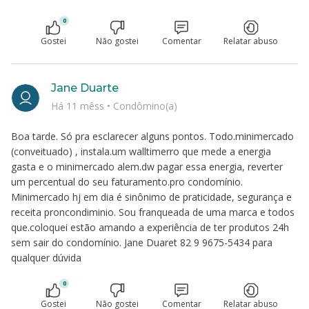
0
Gostei
Não gostei
Comentar
Relatar abuso
Jane Duarte
Há 11 mêss
•
Condômino(a)
Boa tarde. Só pra esclarecer alguns pontos. Todo.minimercado
(conveituado) , instala.um walltimerro que mede a energia
gasta e o minimercado alem.dw pagar essa energia, reverter
um percentual do seu faturamento.pro condomínio.
Minimercado hj em dia é sinônimo de praticidade, segurança e
receita proncondiminio. Sou franqueada de uma marca e todos
que.coloquei estão amando a experiência de ter produtos 24h
sem sair do condomínio. Jane Duaret 82 9 9675-5434 para
qualquer dúvida
0
Gostei
Não gostei
Comentar
Relatar abuso