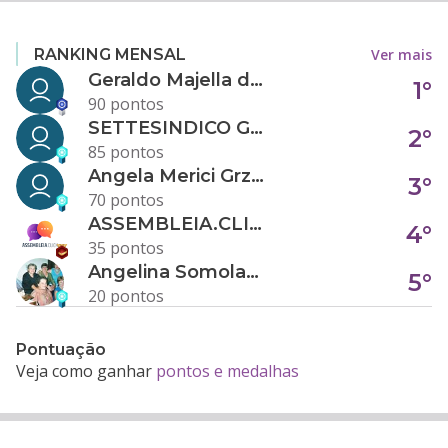
Ver mais
RANKING MENSAL
Geraldo Majella da Silva
1°
90 pontos
SETTESINDICO GOVERNANÇA CONDOMINIAL
2°
85 pontos
Angela Merici Grzybowski
3°
70 pontos
ASSEMBLEIA.CLICK
4°
35 pontos
Angelina Somolanji R. Oliveira
5°
20 pontos
Pontuação
Veja como ganhar
pontos e medalhas