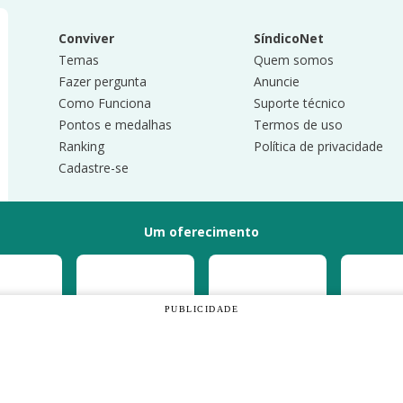
Conviver
SíndicoNet
Temas
Quem somos
Fazer pergunta
Anuncie
Como Funciona
Suporte técnico
Pontos e medalhas
Termos de uso
Ranking
Política de privacidade
Cadastre-se
Um oferecimento
PUBLICIDADE
ar a sua experiência. Ao prosseguir, você
ados. Reprodução Proibida.