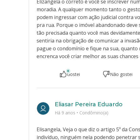
Elizangela o correto é você se inscrever nu
moradia. A qualquer momento tanto o gesto
podem ingressar com ação judicial contra vo
pra rua. Porque o imóvel abandonado deve 
tão precisada quanto você mas devidamente i
sentiria na obrigação de comunicar a invas
pague o condomínio e fique na sua, quant
encrenca você criar melhor as suas chances 
0
Gostei
Não gostei
Eliasar Pereira Eduardo
Há 9 anos
•
Condômino(a)
Elisangela, Veja o que diz o artigo 5º da Cons
indivíduo, ninguém nela podendo penetrar 