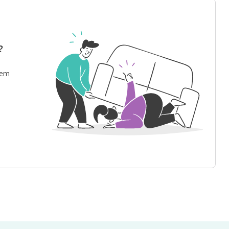
?
 em