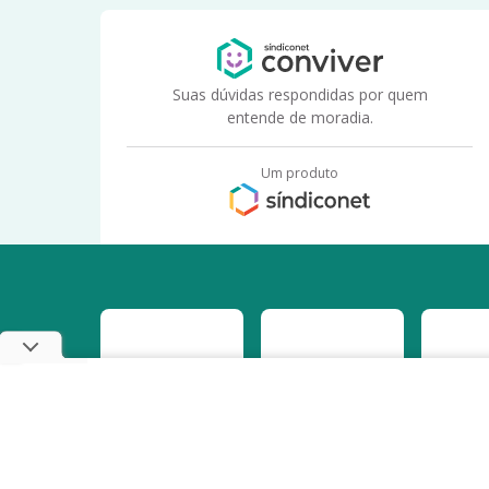
Suas dúvidas respondidas por quem
entende de moradia.
Um produto
Este site usa cookies e outras tecnologias semelhantes para melhor
Copyright 2022
SíndicoNet
- Todos os direitos reserv
concorda com nossas
Políticas de Cookies e de Privacidade