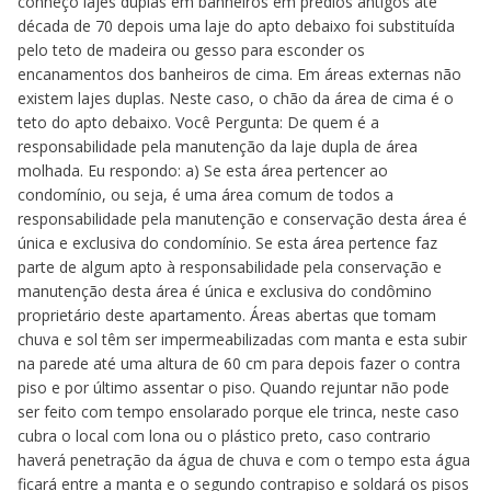
conheço lajes duplas em banheiros em prédios antigos até
década de 70 depois uma laje do apto debaixo foi substituída
pelo teto de madeira ou gesso para esconder os
encanamentos dos banheiros de cima. Em áreas externas não
existem lajes duplas. Neste caso, o chão da área de cima é o
teto do apto debaixo. Você Pergunta: De quem é a
responsabilidade pela manutenção da laje dupla de área
molhada. Eu respondo: a) Se esta área pertencer ao
condomínio, ou seja, é uma área comum de todos a
responsabilidade pela manutenção e conservação desta área é
única e exclusiva do condomínio. Se esta área pertence faz
parte de algum apto à responsabilidade pela conservação e
manutenção desta área é única e exclusiva do condômino
proprietário deste apartamento. Áreas abertas que tomam
chuva e sol têm ser impermeabilizadas com manta e esta subir
na parede até uma altura de 60 cm para depois fazer o contra
piso e por último assentar o piso. Quando rejuntar não pode
ser feito com tempo ensolarado porque ele trinca, neste caso
cubra o local com lona ou o plástico preto, caso contrario
haverá penetração da água de chuva e com o tempo esta água
ficará entre a manta e o segundo contrapiso e soldará os pisos