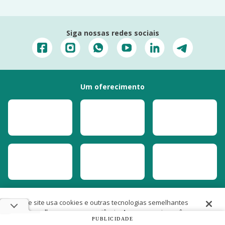
Siga nossas redes sociais
Um oferecimento
Este site usa cookies e outras tecnologias semelhantes
para melhorar a sua experiência. Ao prosseguir, você
PUBLICIDADE
concorda com nossas
Políticas de Cookies e de