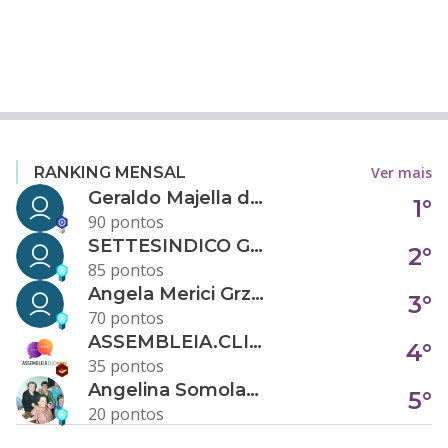
Ver mais
RANKING MENSAL
Geraldo Majella da Silva
1°
90 pontos
SETTESINDICO GOVERNANÇA CONDOMINIAL
2°
85 pontos
Angela Merici Grzybowski
3°
70 pontos
ASSEMBLEIA.CLICK
4°
35 pontos
Angelina Somolanji R. Oliveira
5°
20 pontos