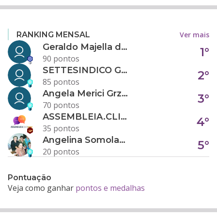
Ver mais
RANKING MENSAL
Geraldo Majella da Silva
1°
90 pontos
SETTESINDICO GOVERNANÇA CONDOMINIAL
2°
85 pontos
Angela Merici Grzybowski
3°
70 pontos
ASSEMBLEIA.CLICK
4°
35 pontos
Angelina Somolanji R. Oliveira
5°
20 pontos
Pontuação
Veja como ganhar
pontos e medalhas