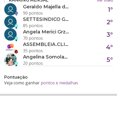
Ver mais
RANKING MENSAL
Geraldo Majella da Silva
1°
90 pontos
SETTESINDICO GOVERNANÇA CONDOMINIAL
2°
85 pontos
Angela Merici Grzybowski
3°
70 pontos
ASSEMBLEIA.CLICK
4°
35 pontos
Angelina Somolanji R. Oliveira
5°
20 pontos
Pontuação
Veja como ganhar
pontos e medalhas