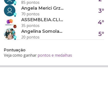
85 pontos
Angela Merici Grzybowski
3°
70 pontos
ASSEMBLEIA.CLICK
4°
35 pontos
Angelina Somolanji R. Oliveira
5°
20 pontos
Pontuação
Veja como ganhar
pontos e medalhas