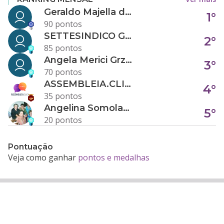
Geraldo Majella da Silva
1°
90 pontos
SETTESINDICO GOVERNANÇA CONDOMINIAL
2°
85 pontos
Angela Merici Grzybowski
3°
70 pontos
ASSEMBLEIA.CLICK
4°
35 pontos
Angelina Somolanji R. Oliveira
5°
20 pontos
Pontuação
Veja como ganhar
pontos e medalhas