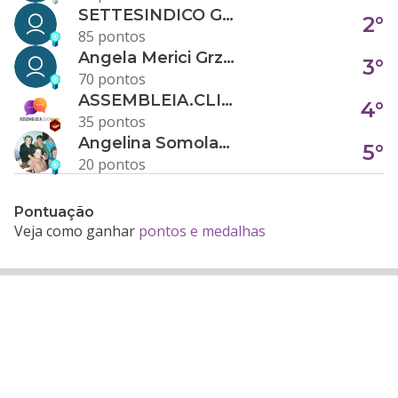
SETTESINDICO GOVERNANÇA CONDOMINIAL
2°
85 pontos
Angela Merici Grzybowski
3°
70 pontos
ASSEMBLEIA.CLICK
4°
35 pontos
Angelina Somolanji R. Oliveira
5°
20 pontos
Pontuação
Veja como ganhar
pontos e medalhas