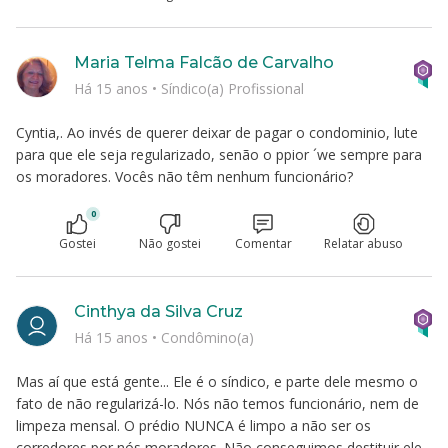
Maria Telma Falcão de Carvalho
Há 15 anos
•
Síndico(a) Profissional
Cyntia,. Ao invés de querer deixar de pagar o condominio, lute
para que ele seja regularizado, senão o ppior ´we sempre para
os moradores. Vocês não têm nenhum funcionário?
0
Gostei
Não gostei
Comentar
Relatar abuso
Cinthya da Silva Cruz
Há 15 anos
•
Condômino(a)
Mas aí que está gente... Ele é o síndico, e parte dele mesmo o
fato de não regularizá-lo. Nós não temos funcionário, nem de
limpeza mensal. O prédio NUNCA é limpo a não ser os
corredores por nós moradores. Não conseguimos destituir ele