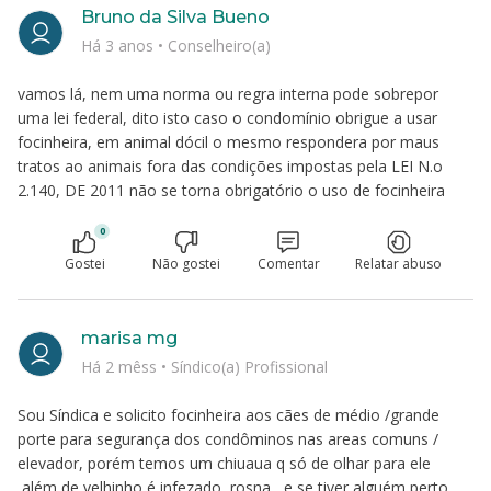
Bruno da Silva Bueno
Há 3 anos
•
Conselheiro(a)
vamos lá, nem uma norma ou regra interna pode sobrepor
uma lei federal, dito isto caso o condomínio obrigue a usar
focinheira, em animal dócil o mesmo respondera por maus
tratos ao animais fora das condições impostas pela LEI N.o
2.140, DE 2011 não se torna obrigatório o uso de focinheira
0
Gostei
Não gostei
Comentar
Relatar abuso
marisa mg
Há 2 mêss
•
Síndico(a) Profissional
Sou Síndica e solicito focinheira aos cães de médio /grande
porte para segurança dos condôminos nas areas comuns /
elevador, porém temos um chiuaua q só de olhar para ele
,além de velhinho é infezado, rosna , e se tiver alguém perto