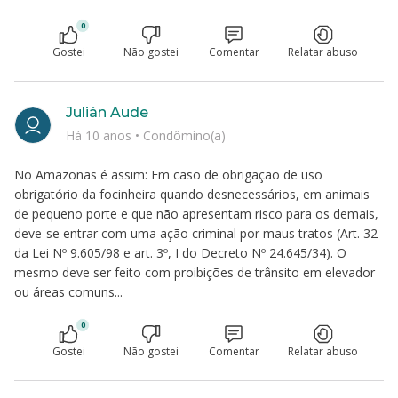
0
Gostei
Não gostei
Comentar
Relatar abuso
Julián Aude
Há 10 anos
•
Condômino(a)
No Amazonas é assim: Em caso de obrigação de uso
obrigatório da focinheira quando desnecessários, em animais
de pequeno porte e que não apresentam risco para os demais,
deve-se entrar com uma ação criminal por maus tratos (Art. 32
da Lei Nº 9.605/98 e art. 3º, I do Decreto Nº 24.645/34). O
mesmo deve ser feito com proibições de trânsito em elevador
ou áreas comuns...
0
Gostei
Não gostei
Comentar
Relatar abuso