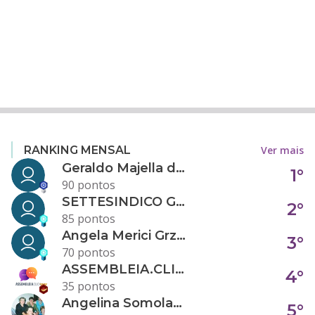
Ver mais
RANKING MENSAL
Geraldo Majella da Silva
1°
90 pontos
SETTESINDICO GOVERNANÇA CONDOMINIAL
2°
85 pontos
Angela Merici Grzybowski
3°
70 pontos
ASSEMBLEIA.CLICK
4°
35 pontos
Angelina Somolanji R. Oliveira
5°