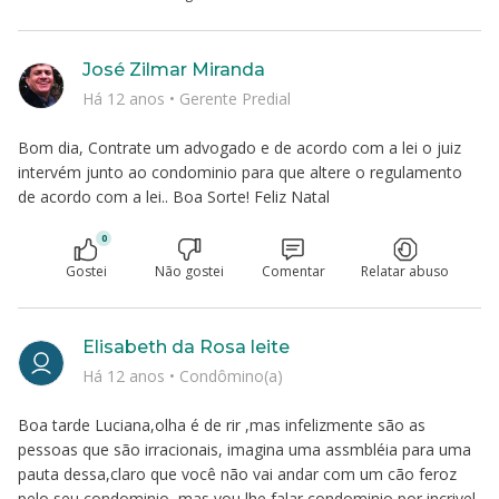
José Zilmar Miranda
Há 12 anos
•
Gerente Predial
Bom dia, Contrate um advogado e de acordo com a lei o juiz
intervém junto ao condominio para que altere o regulamento
de acordo com a lei.. Boa Sorte! Feliz Natal
0
Gostei
Não gostei
Comentar
Relatar abuso
Elisabeth da Rosa leite
Há 12 anos
•
Condômino(a)
Boa tarde Luciana,olha é de rir ,mas infelizmente são as
pessoas que são irracionais, imagina uma assmbléia para uma
pauta dessa,claro que você não vai andar com um cão feroz
pelo seu condominio, mas vou lhe falar condominio por incrivel