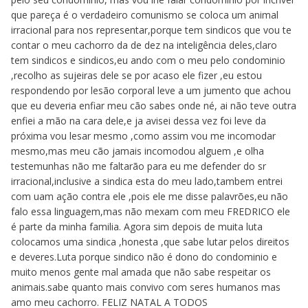
que pareça é o verdadeiro comunismo se coloca um animal
irracional para nos representar,porque tem sindicos que vou te
contar o meu cachorro da de dez na inteligência deles,claro
tem sindicos e sindicos,eu ando com o meu pelo condominio
,recolho as sujeiras dele se por acaso ele fizer ,eu estou
respondendo por lesão corporal leve a um jumento que achou
que eu deveria enfiar meu cão sabes onde né, ai não teve outra
enfiei a mão na cara dele,e ja avisei dessa vez foi leve da
próxima vou lesar mesmo ,como assim vou me incomodar
mesmo,mas meu cão jamais incomodou alguem ,e olha
testemunhas não me faltarão para eu me defender do sr
irracional,inclusive a sindica esta do meu lado,tambem entrei
com uam ação contra ele ,pois ele me disse palavrões,eu não
falo essa linguagem,mas não mexam com meu FREDRICO ele
é parte da minha familia. Agora sim depois de muita luta
colocamos uma sindica ,honesta ,que sabe lutar pelos direitos
e deveres.Luta porque sindico não é dono do condominio e
muito menos gente mal amada que não sabe respeitar os
animais.sabe quanto mais convivo com seres humanos mas
amo meu cachorro. FELIZ NATAL A TODOS