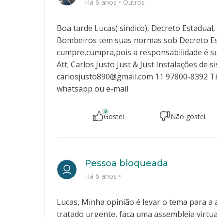
Há 6 anos
•
Outros
Boa tarde Lucas( sindico), Decreto Estadual, 
Bombeiros tem suas normas sob Decreto Es
cumpre,cumpra,pois a responsabilidade é sua
Att; Carlos Justo Just & Just Instalações de
carlosjusto890@gmail.com 11 97800-8392 Ti
whatsapp ou e-mail
0
Gostei
Não gostei
Pessoa bloqueada
Há 6 anos
•
Lucas, Minha opinião é levar o tema para a
tratado urgente, faça uma assembleia virtua