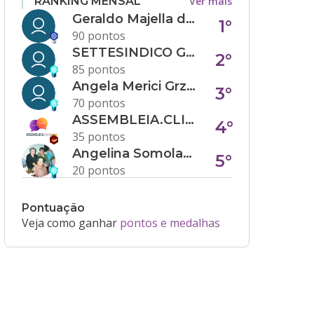
Ver mais
RANKING MENSAL
Geraldo Majella da Silva
1°
90 pontos
SETTESINDICO GOVERNANÇA CONDOMINIAL
2°
85 pontos
Angela Merici Grzybowski
3°
70 pontos
ASSEMBLEIA.CLICK
4°
35 pontos
Angelina Somolanji R. Oliveira
5°
20 pontos
Pontuação
Veja como ganhar
pontos e medalhas