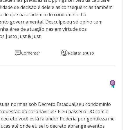
 academias privadas,shoppings centers da capital e
ilidade de decisão é dele e as consequências também.
a de que na academia do condomínio há
ento governamental. Desculpe,eu só opino com
inha área de atuação,nas em virtude dos
s Justo Just & Just
Comentar
Relatar abuso
m suas normas sob Decreto Estadual,seu condomínio
 questão do coronavírus? E eu passei o DO com o
 decreto você está falando? Poderia por gentileza me
Lucas até onde eu sei o decreto abrange eventos