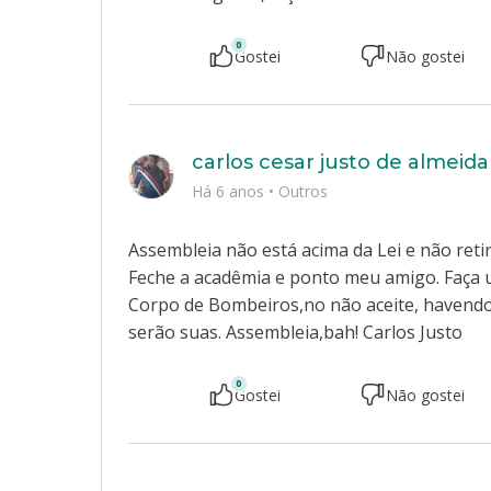
0
Gostei
Não gostei
carlos cesar justo de almeida
Há 6 anos
•
Outros
Assembleia não está acima da Lei e não retir
Feche a acadêmia e ponto meu amigo. Faça 
Corpo de Bombeiros,no não aceite, havendo u
serão suas. Assembleia,bah! Carlos Justo
0
Gostei
Não gostei