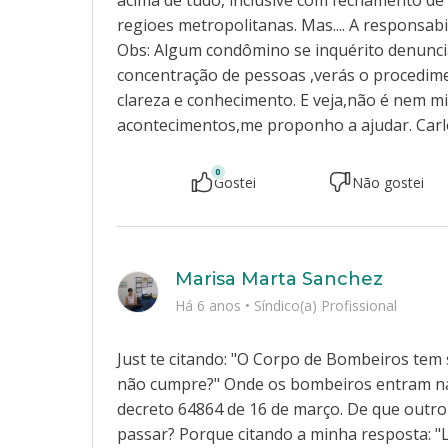
acima de tudo, inclusive com fechamento de
regioes metropolitanas. Mas.... A responsab
Obs: Algum condômino se inquérito denunci
concentração de pessoas ,verás o procedim
clareza e conhecimento. E veja,não é nem m
acontecimentos,me proponho a ajudar. Carlo
0
Gostei
Não gostei
Marisa Marta Sanchez
Há 6 anos
•
Síndico(a) Profissional
Just te citando: "O Corpo de Bombeiros te
não cumpre?" Onde os bombeiros entram na
decreto 64864 de 16 de março. De que outro
passar? Porque citando a minha resposta: "