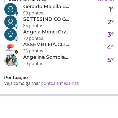
Geraldo Majella da Silva
1°
90 pontos
SETTESINDICO GOVERNANÇA CONDOMINIAL
2°
85 pontos
Angela Merici Grzybowski
3°
70 pontos
ASSEMBLEIA.CLICK
4°
35 pontos
Angelina Somolanji R. Oliveira
5°
20 pontos
Pontuação
Veja como ganhar
pontos e medalhas