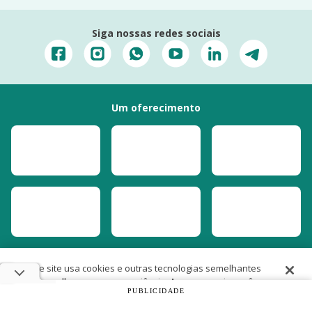
Siga nossas redes sociais
Um oferecimento
Este site usa cookies e outras tecnologias semelhantes
para melhorar a sua experiência. Ao prosseguir, você
PUBLICIDADE
concorda com nossas
Políticas de Cookies e de
Privacidade