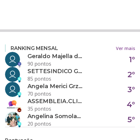
Ver mais
RANKING MENSAL
Geraldo Majella da Silva
1°
90 pontos
SETTESINDICO GOVERNANÇA CONDOMINIAL
2°
85 pontos
Angela Merici Grzybowski
3°
70 pontos
ASSEMBLEIA.CLICK
4°
35 pontos
Angelina Somolanji R. Oliveira
5°
20 pontos